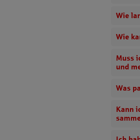
Wie la
Wie ka
Muss i
und m
Was pa
Kann i
samme
Ich ha