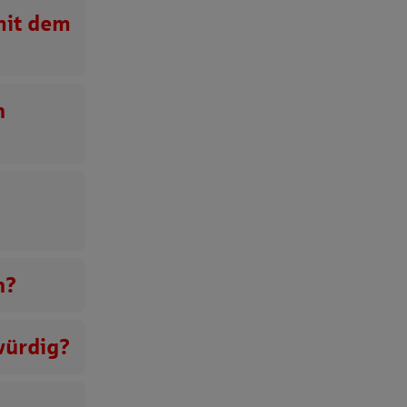
 mit dem
n
n?
würdig?