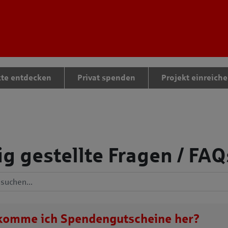
tteil zu gelangen
kte entdecken
Privat spenden
Projekt einreich
g gestellte Fragen / FAQ
Antworten durchsuchen
komme ich
Spendengutscheine
her?