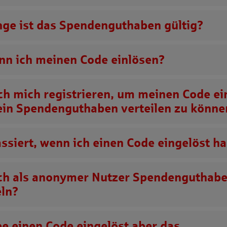
nge ist das
Spendenguthaben
gültig?
nn ich meinen Code einlösen?
ch mich registrieren, um meinen Code ei
ein
Spendenguthaben
verteilen zu könne
ssiert, wenn ich einen Code eingelöst h
ch als anonymer Nutzer
Spendenguthab
ln?
be einen Code eingelöst aber das