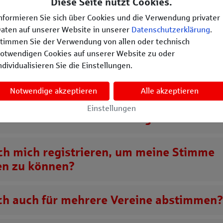
Diese Seite nutzt Cookies.
nformieren Sie sich über Cookies und die Verwendung privater
aten auf unserer Website in unserer
Datenschutzerklärung
.
hen wir vor, wenn der Ansprechpartner 
timmen Sie der Verwendung von allen oder technisch
sation / unseres Vereins sich geändert h
otwendigen Cookies auf unserer Website zu oder
ndividualisieren Sie die Einstellungen.
nn ich abstimmen?
Notwendige akzeptieren
Alle akzeptieren
Einstellungen
t darf ich meine Stimme abgeben?
ch mich registrieren, um meine Stimme
n zu können?
ch auch für mehrere Vereine abstimmen?