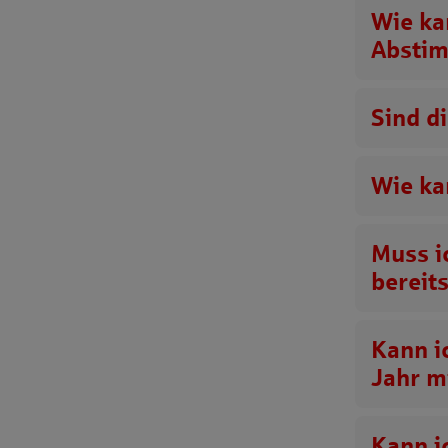
Wie ka
Abstim
Sind d
Wie ka
Muss i
bereit
Kann i
Jahr m
Kann i