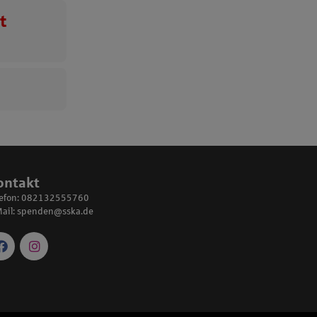
t
ontakt
lefon: 082132555760
ail:
spenden@sska.de