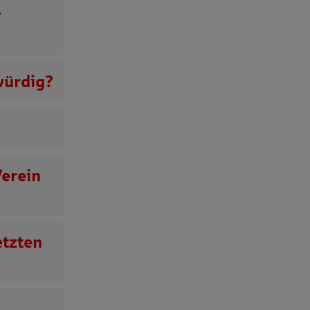
r
würdig?
Verein
etzten