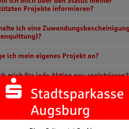
nn ich mich über den Status meiner
tützten Projekte informieren?
halte ich eine Zuwendungsbescheinigun
enquittung)?
ge ich mein eigenes Projekt an?
ch mich für jede Aktion neu registrieren?
be mein Passwort vergessen, was kann ic
m Versuch mich einzuloggen erhalte ich 
g „Dieser Account ist inaktiv.“. Was bed