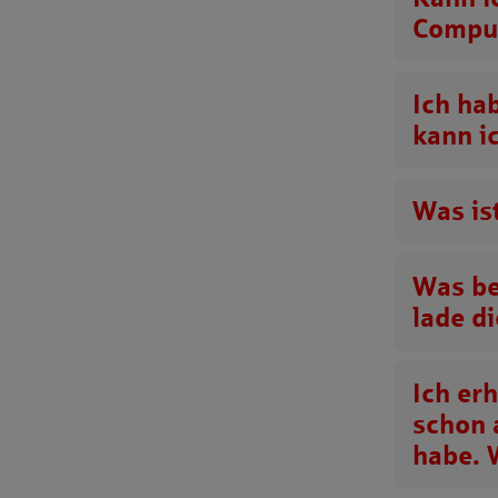
Comput
Ich ha
kann i
Was is
Was be
lade d
Ich er
schon 
habe. 