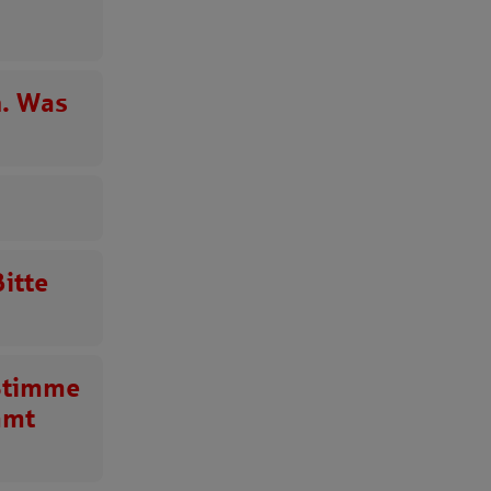
n. Was
itte
 Stimme
mmt