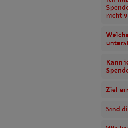
Spend
nicht v
Welche
unters
Kann i
Spend
Ziel e
Sind d