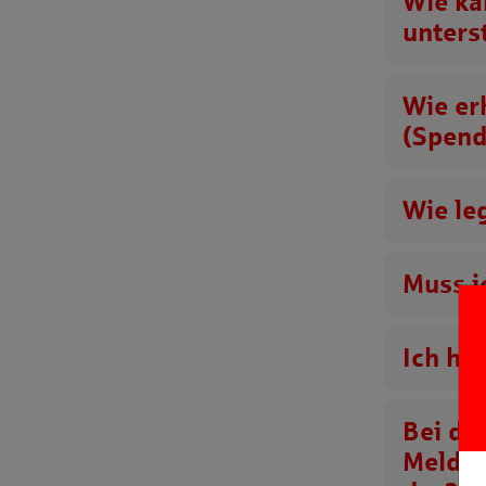
Wie ka
unters
Wie er
(Spend
Wie le
Muss i
Ich ha
Bei de
Meldun